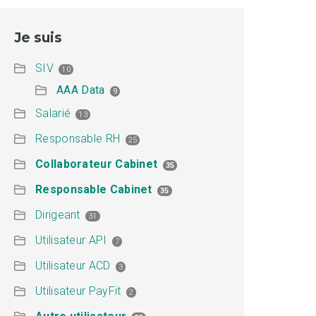
Je suis
SIV
10
AAA Data
9
Salarié
13
Responsable RH
25
Collaborateur Cabinet
35
Responsable Cabinet
35
Dirigeant
31
Utilisateur API
7
Utilisateur ACD
3
Utilisateur PayFit
2