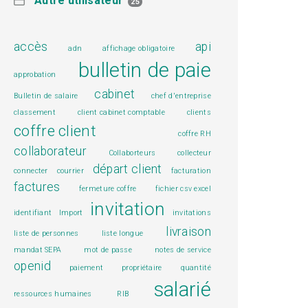
Autre utilisateur
25
accès
api
adn
affichage obligatoire
bulletin de paie
approbation
cabinet
Bulletin de salaire
chef d'entreprise
classement
client cabinet comptable
clients
coffre client
coffre RH
collaborateur
Collaborteurs
collecteur
départ client
connecter
courrier
facturation
factures
fermeture coffre
fichier csv excel
invitation
identifiant
Import
invitations
livraison
liste de personnes
liste longue
mandat SEPA
mot de passe
notes de service
openid
paiement
propriétaire
quantité
salarié
ressources humaines
RIB