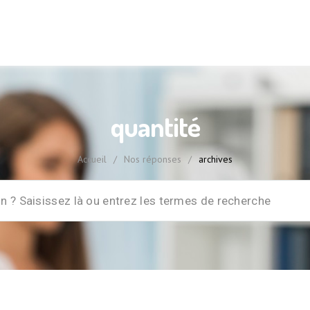
quantité
Accueil
/
Nos réponses
/
archives