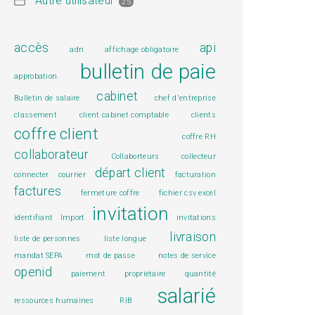
Autre utilisateur
25
accès
api
adn
affichage obligatoire
bulletin de paie
approbation
cabinet
Bulletin de salaire
chef d'entreprise
classement
client cabinet comptable
clients
coffre client
coffre RH
collaborateur
Collaborteurs
collecteur
départ client
connecter
courrier
facturation
factures
fermeture coffre
fichier csv excel
invitation
identifiant
Import
invitations
livraison
liste de personnes
liste longue
mandat SEPA
mot de passe
notes de service
openid
paiement
propriétaire
quantité
salarié
ressources humaines
RIB