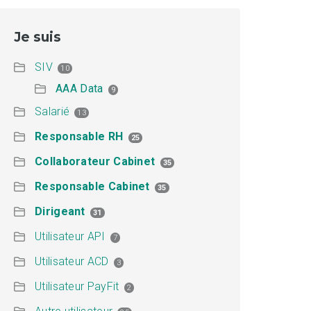
Je suis
SIV
10
AAA Data
9
Salarié
13
Responsable RH
25
Collaborateur Cabinet
35
Responsable Cabinet
35
Dirigeant
31
Utilisateur API
7
Utilisateur ACD
3
Utilisateur PayFit
2