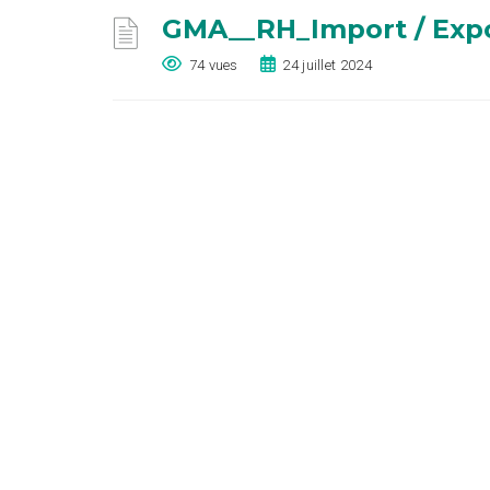
GMA__RH_Import / Expor
74 vues
24 juillet 2024