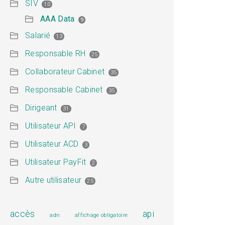
SIV
10
AAA Data
9
Salarié
13
Responsable RH
25
Collaborateur Cabinet
35
Responsable Cabinet
35
Dirigeant
31
Utilisateur API
7
Utilisateur ACD
3
Utilisateur PayFit
2
Autre utilisateur
25
accès
api
adn
affichage obligatoire