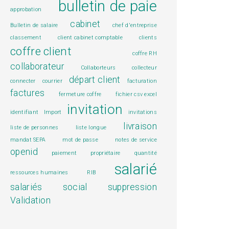
bulletin de paie
approbation
cabinet
Bulletin de salaire
chef d'entreprise
classement
client cabinet comptable
clients
coffre client
coffre RH
collaborateur
Collaborteurs
collecteur
départ client
connecter
courrier
facturation
factures
fermeture coffre
fichier csv excel
invitation
identifiant
Import
invitations
livraison
liste de personnes
liste longue
mandat SEPA
mot de passe
notes de service
openid
paiement
propriétaire
quantité
salarié
ressources humaines
RIB
salariés
social
suppression
Validation