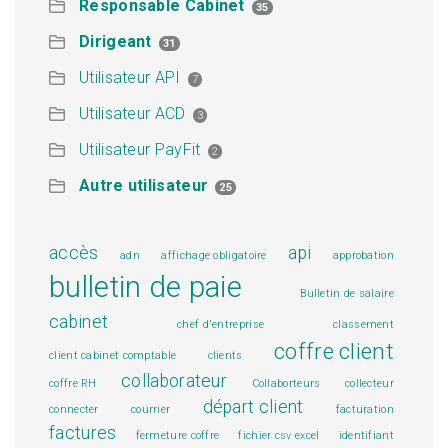
Responsable Cabinet
35
Dirigeant
31
Utilisateur API
7
Utilisateur ACD
3
Utilisateur PayFit
2
Autre utilisateur
25
accès
api
adn
affichage obligatoire
approbation
bulletin de paie
Bulletin de salaire
cabinet
chef d'entreprise
classement
coffre client
client cabinet comptable
clients
collaborateur
coffre RH
Collaborteurs
collecteur
départ client
connecter
courrier
facturation
factures
fermeture coffre
fichier csv excel
identifiant