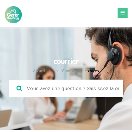
courrier
Accueil
/
Nos réponses
/
archives