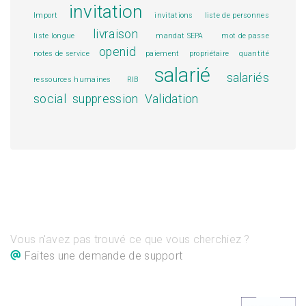
invitation
Import
invitations
liste de personnes
livraison
liste longue
mandat SEPA
mot de passe
openid
notes de service
paiement
propriétaire
quantité
salarié
salariés
ressources humaines
RIB
social
suppression
Validation
Vous n'avez pas trouvé ce que vous cherchiez ?
Faites une demande de support