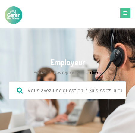
Employeur
Accueil
/
Nos réponses
/
archives