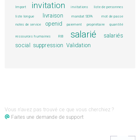
invitation
Import
invitations
liste de personnes
livraison
liste longue
mandat SEPA
mot de passe
openid
notes de service
paiement
propriétaire
quantité
salarié
salariés
ressources humaines
RIB
social
suppression
Validation
Vous n'avez pas trouvé ce que vous cherchiez ?
Faites une demande de support