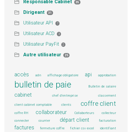
Responsable Cabinet
35
Dirigeant
31
Utilisateur API
7
Utilisateur ACD
3
Utilisateur PayFit
2
Autre utilisateur
25
accès
api
adn
affichage obligatoire
approbation
bulletin de paie
Bulletin de salaire
cabinet
chef d'entreprise
classement
coffre client
client cabinet comptable
clients
collaborateur
coffre RH
Collaborteurs
collecteur
départ client
connecter
courrier
facturation
factures
fermeture coffre
fichier csv excel
identifiant