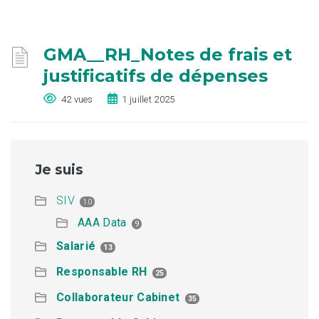
GMA__RH_Notes de frais et
justificatifs de dépenses
42 vues
1 juillet 2025
Je suis
SIV
10
AAA Data
9
Salarié
13
Responsable RH
25
Collaborateur Cabinet
35