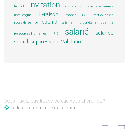
invitation
Import
invitations
liste de personnes
livraison
liste longue
mandat SEPA
mot de passe
openid
notes de service
paiement
propriétaire
quantité
salarié
salariés
ressources humaines
RIB
social
suppression
Validation
Vous n'avez pas trouvé ce que vous cherchiez ?
Faites une demande de support