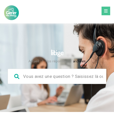
litige
Accueil
/
Nos réponses
/
archives