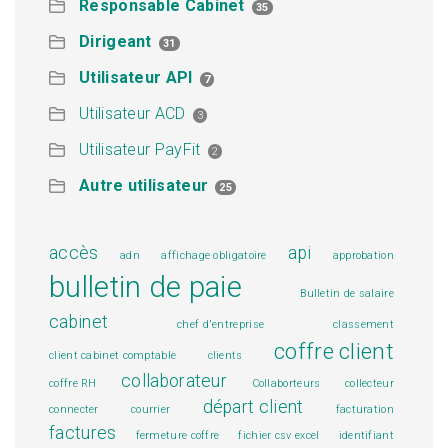
Responsable Cabinet
35
Dirigeant
31
Utilisateur API
7
Utilisateur ACD
3
Utilisateur PayFit
2
Autre utilisateur
25
accès
api
adn
affichage obligatoire
approbation
bulletin de paie
Bulletin de salaire
cabinet
chef d'entreprise
classement
coffre client
client cabinet comptable
clients
collaborateur
coffre RH
Collaborteurs
collecteur
départ client
connecter
courrier
facturation
factures
fermeture coffre
fichier csv excel
identifiant