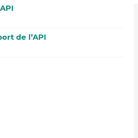
’API
rt de l’API