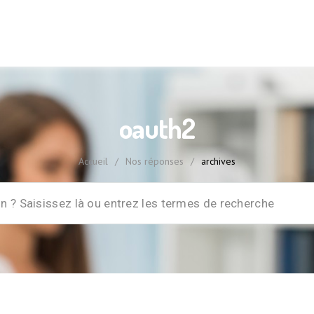
oauth2
Accueil
/
Nos réponses
/
archives