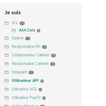
Je suis
SIV
10
AAA Data
9
Salarié
13
Responsable RH
25
Collaborateur Cabinet
35
Responsable Cabinet
35
Dirigeant
31
Utilisateur API
7
Utilisateur ACD
3
Utilisateur PayFit
2