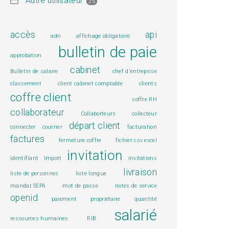
Autre utilisateur
25
accès
api
adn
affichage obligatoire
bulletin de paie
approbation
cabinet
Bulletin de salaire
chef d'entreprise
classement
client cabinet comptable
clients
coffre client
coffre RH
collaborateur
Collaborteurs
collecteur
départ client
connecter
courrier
facturation
factures
fermeture coffre
fichier csv excel
invitation
identifiant
Import
invitations
livraison
liste de personnes
liste longue
mandat SEPA
mot de passe
notes de service
openid
paiement
propriétaire
quantité
salarié
ressources humaines
RIB