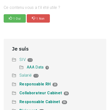
Ce contenu vous a t'il été utile ?
1 Oui
1 Non
Je suis
SIV
10
AAA Data
9
Salarié
13
Responsable RH
25
Collaborateur Cabinet
35
Responsable Cabinet
35