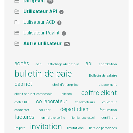
Dirigeant
31
Utilisateur API
7
Utilisateur ACD
3
Utilisateur PayFit
2
Autre utilisateur
25
accès
api
adn
affichage obligatoire
approbation
bulletin de paie
Bulletin de salaire
cabinet
chef d'entreprise
classement
coffre client
client cabinet comptable
clients
collaborateur
coffre RH
Collaborteurs
collecteur
départ client
connecter
courrier
facturation
factures
fermeture coffre
fichier csv excel
identifiant
invitation
Import
invitations
liste de personnes