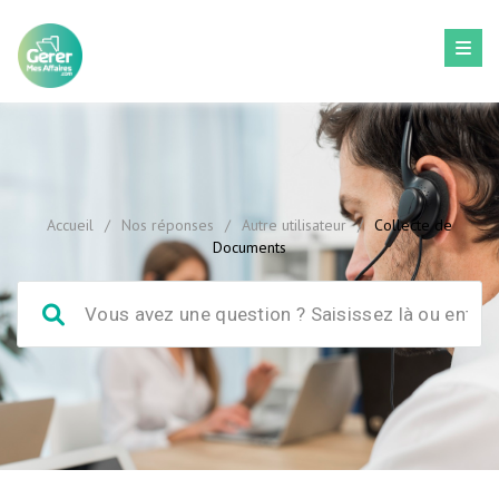
Accueil
/
Nos réponses
/
Autre utilisateur
/
Collecte de
Documents