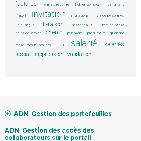
factures
fermeture coffre
fichier csv excel
identifiant
invitation
Import
invitations
liste de personnes
livraison
liste longue
mandat SEPA
mot de passe
openid
notes de service
paiement
propriétaire
quantité
salarié
salariés
ressources humaines
RIB
social
suppression
Validation
ADN_Gestion des portefeuilles
ADN_Gestion des accès des
collaborateurs sur le portail