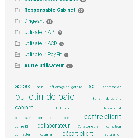
Responsable Cabinet
35
Dirigeant
31
Utilisateur API
7
Utilisateur ACD
3
Utilisateur PayFit
2
Autre utilisateur
25
accès
api
adn
affichage obligatoire
approbation
bulletin de paie
Bulletin de salaire
cabinet
chef d'entreprise
classement
coffre client
client cabinet comptable
clients
collaborateur
coffre RH
Collaborteurs
collecteur
départ client
connecter
courrier
facturation