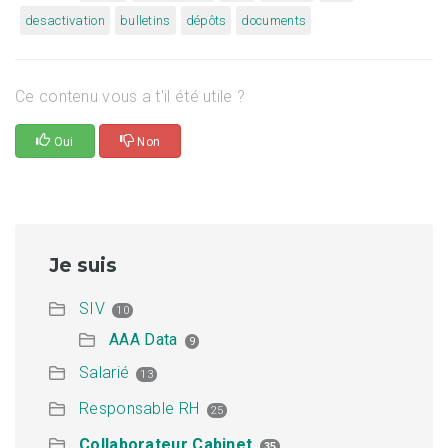
desactivation
bulletins
dépôts
documents
Ce contenu vous a t'il été utile ?
Oui
Non
Je suis
SIV
10
AAA Data
9
Salarié
13
Responsable RH
25
Collaborateur Cabinet
35