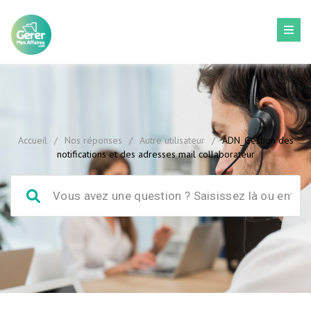
Accueil
/
Nos réponses
/
Autre utilisateur
/
ADN_Gestion des
notifications et des adresses mail collaborateur